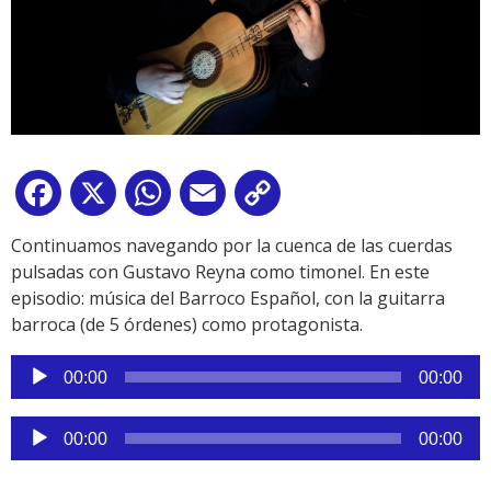
Facebook
X
WhatsApp
Email
Copy
Link
Continuamos navegando por la cuenca de las cuerdas
pulsadas con Gustavo Reyna como timonel. En este
episodio: música del Barroco Español, con la guitarra
barroca (de 5 órdenes) como protagonista.
Reproductor
00:00
00:00
de
audio
Reproductor
00:00
00:00
de
audio