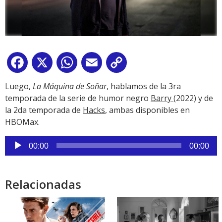
Facebook
X
WhatsApp
Email
Copy
Link
Luego,
La Máquina de Soñar
, hablamos de la 3ra
temporada de la serie de humor negro
Barry
(2022) y de
la 2da temporada de
Hacks
, ambas disponibles en
HBOMax.
Reproductor
00:00
00:00
de
audio
Relacionadas