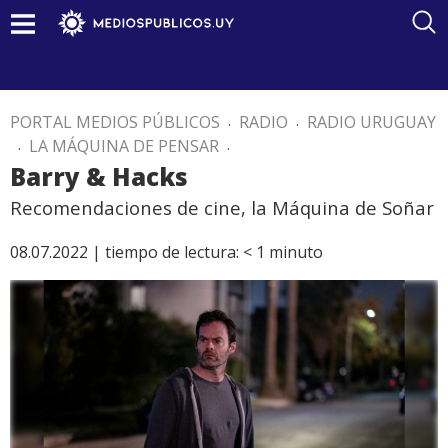
PORTAL MEDIOS PÚBLICOS
.
RADIO
.
RADIO URUGUAY
.
LA MÁQUINA DE PENSAR
.
Barry & Hacks
Recomendaciones de cine, la Máquina de Soñar
08.07.2022 |
tiempo de lectura:
< 1
minuto