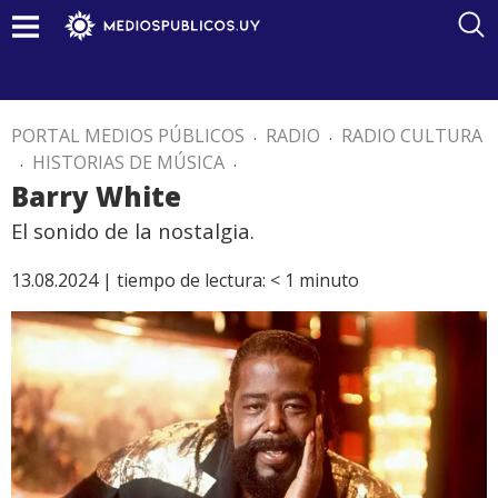
PORTAL MEDIOS PÚBLICOS
.
RADIO
.
RADIO CULTURA
.
HISTORIAS DE MÚSICA
.
Barry White
El sonido de la nostalgia.
13.08.2024 |
tiempo de lectura:
< 1
minuto