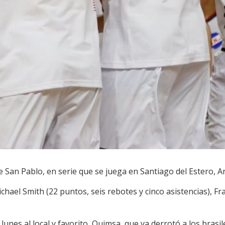
 San Pablo, en serie que se juega en Santiago del Estero, A
chael Smith (22 puntos, seis rebotes y cinco asistencias), Fr
 lunes al local y favorito, Quimsa, que ya derrotó a los bras