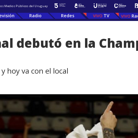
 los Medios Públicos del Uruguay
evisión
Radio
Redes
TV
Ra
nal debutó en la Cham
 y hoy va con el local