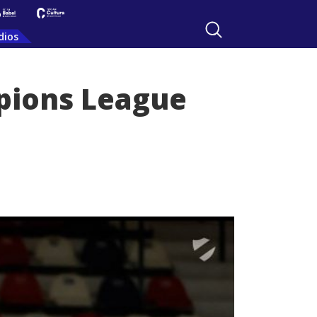
dios
pions League