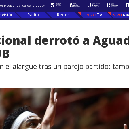
 los Medios Públicos del Uruguay
evisión
Radio
Redes
TV
Ra
ional derrotó a Aguad
UB
en el alargue tras un parejo partido; tam