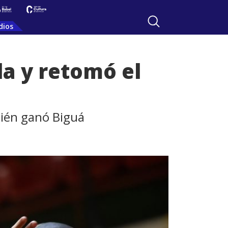
dios
a y retomó el
bién ganó Biguá