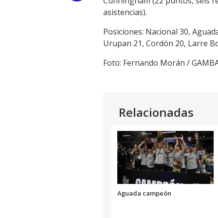
Cunningham (22 puntos, seis reb
asistencias).
Link
Posiciones: Nacional 30, Aguada
Urupan 21, Cordón 20, Larre Bo
Foto: Fernando Morán / GAMB
Relacionadas
Aguada campeón