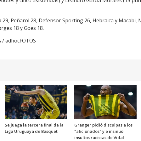
otes y cinco asistencias) y Leandro García Morales (15 punt
 29, Peñarol 28, Defensor Sporting 26, Hebraica y Macabi, Ma
rges 18 y Goes 18.
A / adhocFOTOS
Se juega la tercera final de la
Granger pidió disculpas a los
Liga Uruguaya de Básquet
"aficionados" y e insinuó
insultos racistas de Vidal