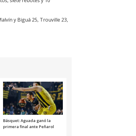
os, siete rebotes y 10
lvín y Biguá 25, Trouville 23,
Básquet: Aguada ganó la
primera final ante Peñarol