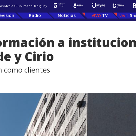
 los Medios Públicos del Uruguay
evisión
Radio
Noticias
TV
Ra
ormación a institucio
e y Cirio
n como clientes