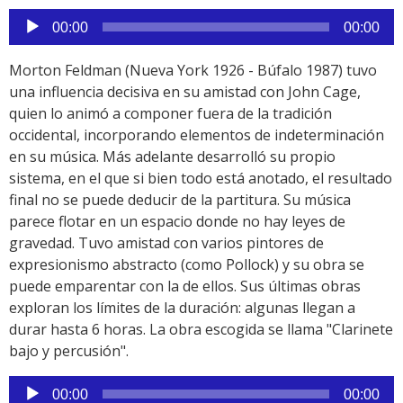
Reproductor
00:00
00:00
de
audio
Morton Feldman (Nueva York 1926 - Búfalo 1987) tuvo
una influencia decisiva en su amistad con John Cage,
quien lo animó a componer fuera de la tradición
occidental, incorporando elementos de indeterminación
en su música. Más adelante desarrolló su propio
sistema, en el que si bien todo está anotado, el resultado
final no se puede deducir de la partitura. Su música
parece flotar en un espacio donde no hay leyes de
gravedad. Tuvo amistad con varios pintores de
expresionismo abstracto (como Pollock) y su obra se
puede emparentar con la de ellos. Sus últimas obras
exploran los límites de la duración: algunas llegan a
durar hasta 6 horas. La obra escogida se llama "Clarinete
bajo y percusión".
Reproductor
00:00
00:00