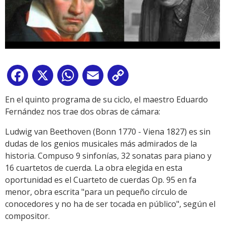
Facebook
X
WhatsApp
Email
Copy
Link
En el quinto programa de su ciclo, el maestro Eduardo
Fernández nos trae dos obras de cámara:
Ludwig van Beethoven (Bonn 1770 - Viena 1827) es sin
dudas de los genios musicales más admirados de la
historia. Compuso 9 sinfonías, 32 sonatas para piano y
16 cuartetos de cuerda. La obra elegida en esta
oportunidad es el Cuarteto de cuerdas Op. 95 en fa
menor, obra escrita "para un pequeño círculo de
conocedores y no ha de ser tocada en público", según el
compositor.