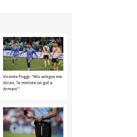
flecha
arriba/abajo
para
aumentar
o
disminuir
el
volumen.
Vicente Poggi: "Mis amigos me
dicen, 'le metiste un gol a
Armani'"