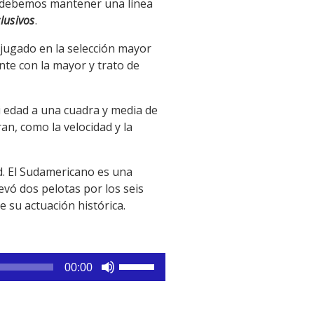
 debemos mantener una línea
lusivos
.
jugado en la selección mayor
te con la mayor y trato de
i edad a una cuadra y media de
an, como la velocidad y la
ad. El Sudamericano es una
levó dos pelotas por los seis
e su actuación histórica.
Utiliza
00:00
las
teclas
de