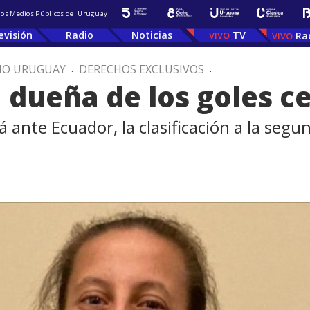
 los Medios Públicos del Uruguay
evisión
Radio
Noticias
TV
Ra
IO URUGUAY
.
DERECHOS EXCLUSIVOS
.
 dueña de los goles c
á ante Ecuador, la clasificación a la se