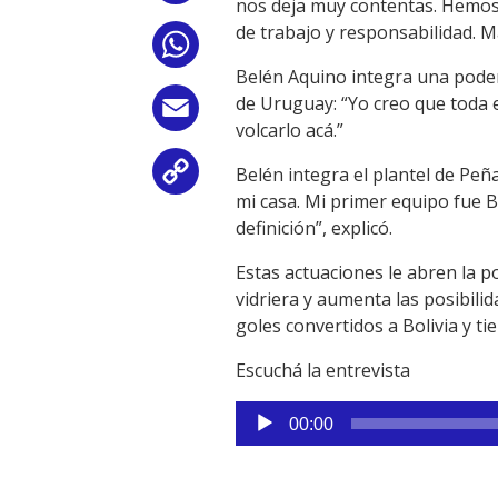
nos deja muy contentas. Hemos
de trabajo y responsabilidad.
WhatsApp
Belén Aquino integra una pode
de Uruguay: “Yo creo que toda 
Email
volcarlo acá.”
Belén integra el plantel de Peñ
Copy
mi casa. Mi primer equipo fue B
Link
definición”, explicó.
Estas actuaciones le abren la po
vidriera y aumenta las posibilid
goles convertidos a Bolivia y t
Escuchá la entrevista
Reproductor
00:00
de
audio