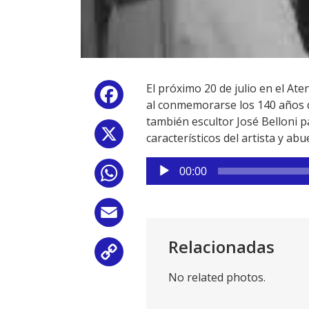
El próximo 20 de julio en el At
Facebook
al conmemorarse los 140 años d
también escultor José Belloni p
X
característicos del artista y abu
Reproductor
00:00
WhatsApp
de
audio
Email
Relacionadas
Copy
No related photos.
Link