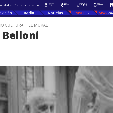
 los Medios Públicos del Uruguay
evisión
Radio
Noticias
TV
Ra
IO CULTURA
.
EL MURAL
.
 Belloni