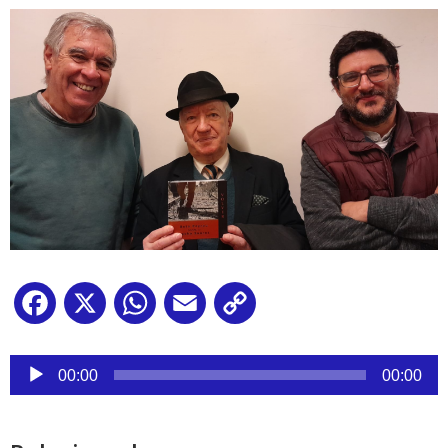
Facebook
X
WhatsApp
Email
Copy
Link
Reproductor
de
00:00
00:00
audio