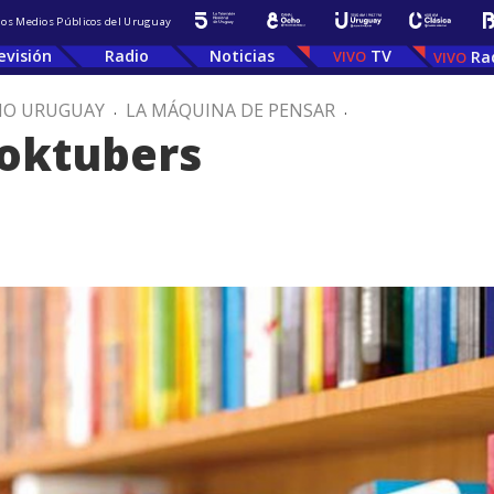
 los Medios Públicos del Uruguay
evisión
Radio
Noticias
TV
Ra
IO URUGUAY
.
LA MÁQUINA DE PENSAR
.
ooktubers