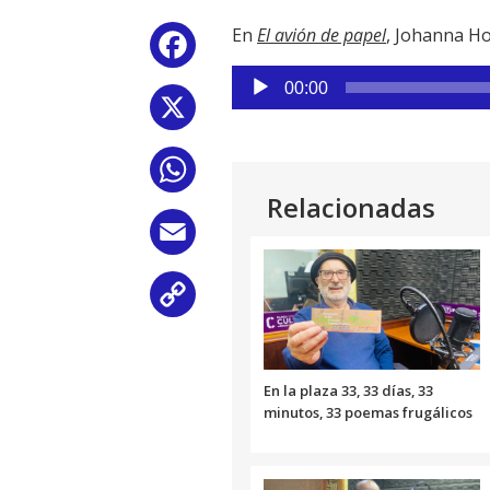
En
El avión de papel
, Johanna Ho
Facebook
Reproductor
00:00
de
X
audio
WhatsApp
Relacionadas
Email
Copy
Link
En la plaza 33, 33 días, 33
minutos, 33 poemas frugálicos