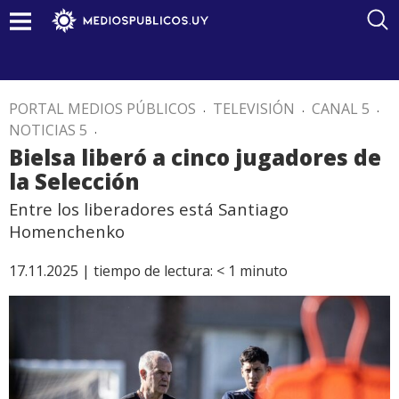
PORTAL MEDIOS PÚBLICOS
.
TELEVISIÓN
.
CANAL 5
.
NOTICIAS 5
.
Bielsa liberó a cinco jugadores de
la Selección
Entre los liberadores está Santiago
Homenchenko
17.11.2025 |
tiempo de lectura:
< 1
minuto