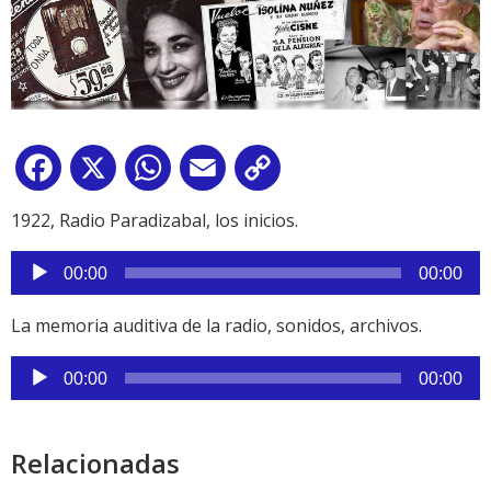
Facebook
X
WhatsApp
Email
Copy
Link
1922, Radio Paradizabal, los inicios.
Reproductor
00:00
00:00
de
audio
La memoria auditiva de la radio, sonidos, archivos.
Reproductor
00:00
00:00
de
audio
Relacionadas