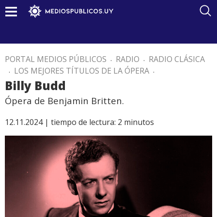
PORTAL MEDIOS PÚBLICOS
.
RADIO
.
RADIO CLÁSICA
.
LOS MEJORES TÍTULOS DE LA ÓPERA
.
Billy Budd
Ópera de Benjamin Britten.
12.11.2024 |
tiempo de lectura:
2
minutos