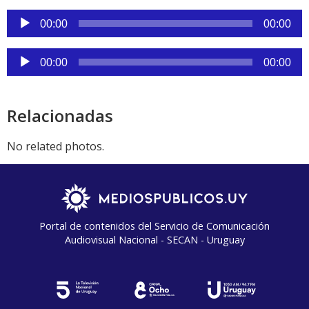
audio
Reproductor
00:00
00:00
de
audio
Reproductor
00:00
00:00
de
audio
Relacionadas
No related photos.
Portal de contenidos del Servicio de Comunicación
Audiovisual Nacional - SECAN - Uruguay