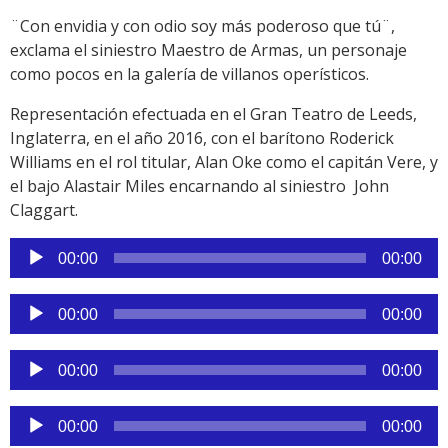
¨Con envidia y con odio soy más poderoso que tú¨,
exclama el siniestro Maestro de Armas, un personaje
como pocos en la galería de villanos operísticos.
Representación efectuada en el Gran Teatro de Leeds,
Inglaterra, en el año 2016, con el barítono Roderick
Williams en el rol titular, Alan Oke como el capitán Vere, y
el bajo Alastair Miles encarnando al siniestro John
Claggart.
Reproductor
00:00
00:00
de
audio
Reproductor
00:00
00:00
de
audio
Reproductor
00:00
00:00
de
audio
Reproductor
00:00
00:00
de