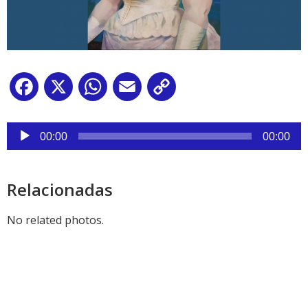
Facebook
X
WhatsApp
Email
Copy
Link
Reproductor
de
00:00
00:00
audio
Relacionadas
No related photos.