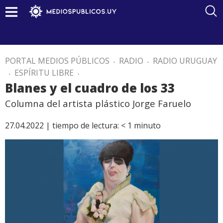
PORTAL MEDIOS PÚBLICOS
.
RADIO
.
RADIO URUGUAY
.
ESPÍRITU LIBRE
.
Blanes y el cuadro de los 33
Columna del artista plástico Jorge Faruelo
27.04.2022 |
tiempo de lectura:
< 1
minuto