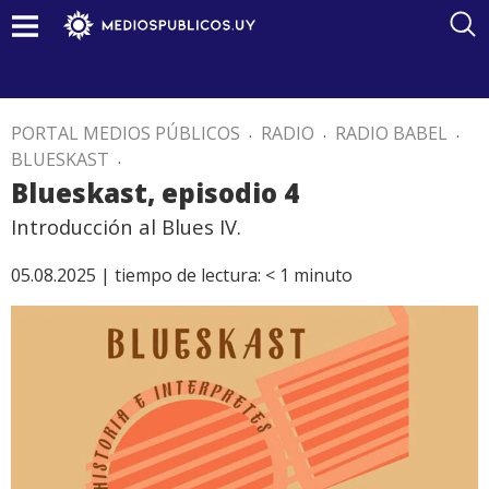
PORTAL MEDIOS PÚBLICOS
.
RADIO
.
RADIO BABEL
.
BLUESKAST
.
Blueskast, episodio 4
Introducción al Blues IV.
05.08.2025 |
tiempo de lectura:
< 1
minuto