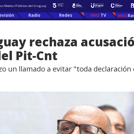
 los Medios Públicos del Uruguay
evisión
Radio
Redes
TV
Ra
uguay rechaza acusació
el Pit-Cnt
o un llamado a evitar "toda declaración q