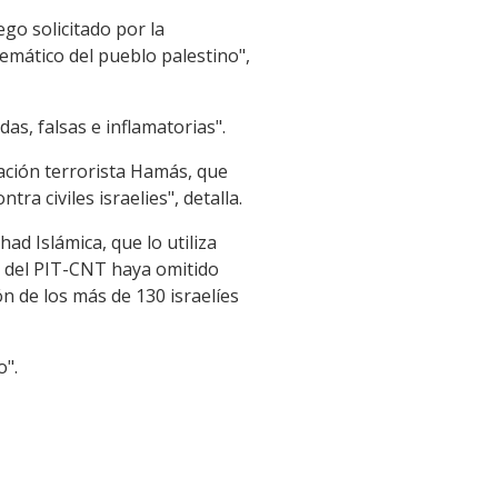
go solicitado por la
emático del pueblo palestino",
as, falsas e inflamatorias".
zación terrorista Hamás, que
ra civiles israelies", detalla.
ad Islámica, que lo utiliza
 del PIT-CNT haya omitido
ón de los más de 130 israelíes
o".