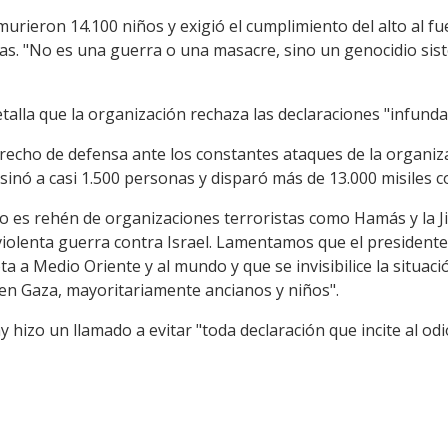
rieron 14.100 niños y exigió el cumplimiento del alto al fue
s. "No es una guerra o una masacre, sino un genocidio sist
talla que la organización rechaza las declaraciones "infundad
derecho de defensa ante los constantes ataques de la organi
inó a casi 1.500 personas y disparó más de 13.000 misiles cont
o es rehén de organizaciones terroristas como Hamás y la Jih
olenta guerra contra Israel. Lamentamos que el presidente
 a Medio Oriente y al mundo y que se invisibilice la situaci
n Gaza, mayoritariamente ancianos y niños".
 hizo un llamado a evitar "toda declaración que incite al odi