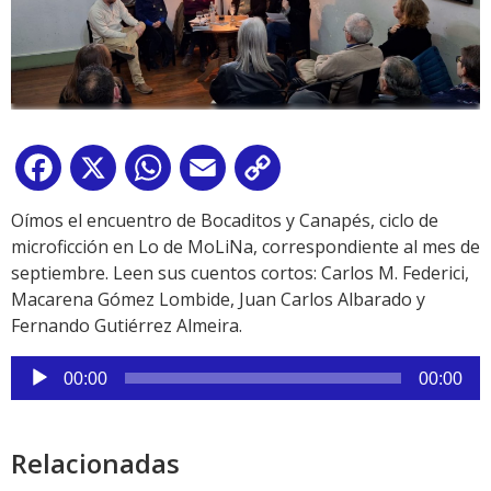
Facebook
X
WhatsApp
Email
Copy
Link
Oímos el encuentro de Bocaditos y Canapés, ciclo de
microficción en Lo de MoLiNa, correspondiente al mes de
septiembre. Leen sus cuentos cortos: Carlos M. Federici,
Macarena Gómez Lombide, Juan Carlos Albarado y
Fernando Gutiérrez Almeira.
Reproductor
00:00
00:00
de
audio
Relacionadas