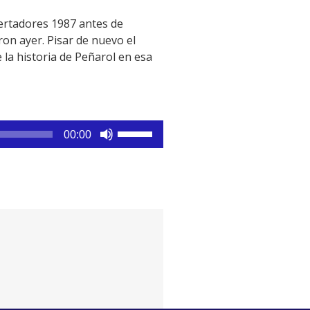
bertadores 1987 antes de
ron ayer. Pisar de nuevo el
a historia de Peñarol en esa
Utiliza
00:00
las
teclas
de
flecha
arriba/abajo
para
aumentar
o
disminuir
el