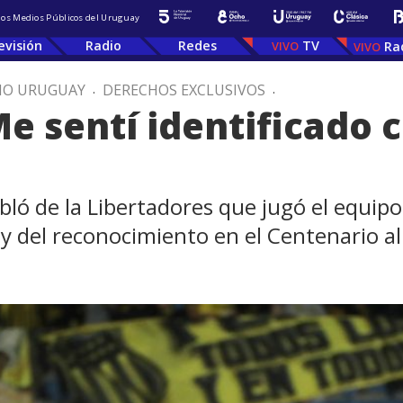
 los Medios Públicos del Uruguay
evisión
Radio
Redes
TV
Ra
IO URUGUAY
.
DERECHOS EXCLUSIVOS
.
e sentí identificado c
ló de la Libertadores que jugó el equipo,
y del reconocimiento en el Centenario al