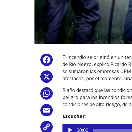
El incendio se originó en un te
Facebook
de Río Negro, explicó Ricardo 
se sumaron las empresas UPM y 
X
afectadas, por el momento, una
Riaño destacó que las condici
WhatsApp
peligro para los incendios fore
condiciones de alto riesgo, de a
Email
Escuchar
:
Reproductor
Copy
00:00