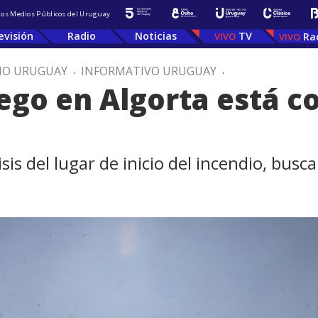
 los Medios Públicos del Uruguay
evisión
Radio
Noticias
TV
Ra
IO URUGUAY
.
INFORMATIVO URUGUAY
.
ego en Algorta está c
is del lugar de inicio del incendio, busc