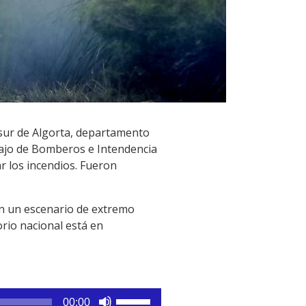
l sur de Algorta, departamento
bajo de Bomberos e Intendencia
 los incendios. Fueron
n un escenario de extremo
orio nacional está en
Utiliza
00:00