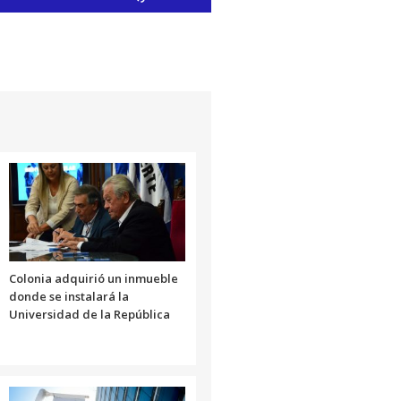
las
teclas
de
flecha
arriba/abajo
para
aumentar
o
disminuir
el
volumen.
Colonia adquirió un inmueble
donde se instalará la
Universidad de la República