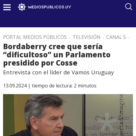
PORTAL MEDIOS PÚBLICOS
.
TELEVISIÓN
.
CANAL 5
.
Bordaberry cree que sería
“dificultoso” un Parlamento
presidido por Cosse
Entrevista con el líder de Vamos Uruguay
13.09.2024 |
tiempo de lectura:
2
minutos