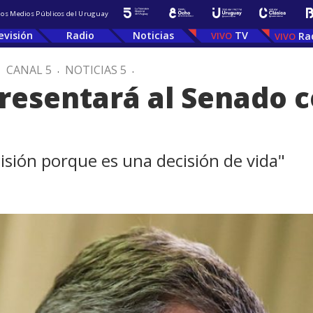
 los Medios Públicos del Uruguay
evisión
Radio
Noticias
TV
Ra
.
CANAL 5
.
NOTICIAS 5
.
esentará al Senado co
sión porque es una decisión de vida"