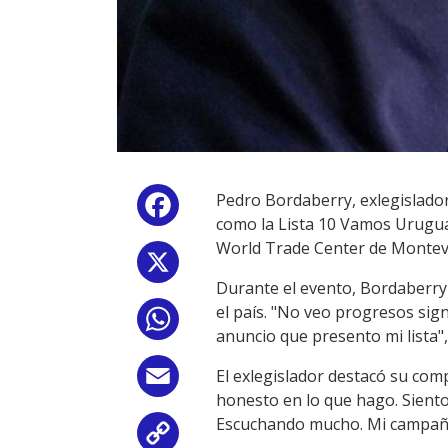
Pedro Bordaberry, exlegislador
Facebook
como la Lista 10 Vamos Urugua
World Trade Center de Montev
X
Durante el evento, Bordaberry 
el país. "No veo progresos sign
WhatsApp
anuncio que presento mi lista",
El exlegislador destacó su comp
Email
honesto en lo que hago. Sient
Escuchando mucho. Mi campaña
Copy