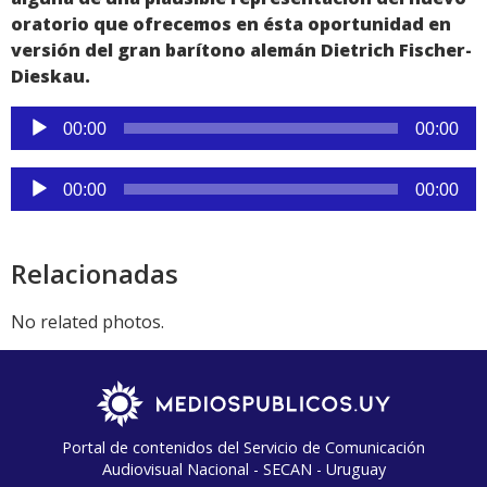
oratorio que ofrecemos en ésta oportunidad en
versión del gran barítono alemán Dietrich Fischer-
Dieskau.
Reproductor
00:00
00:00
de
audio
Reproductor
00:00
00:00
de
audio
Relacionadas
No related photos.
Portal de contenidos del Servicio de Comunicación
Audiovisual Nacional - SECAN - Uruguay