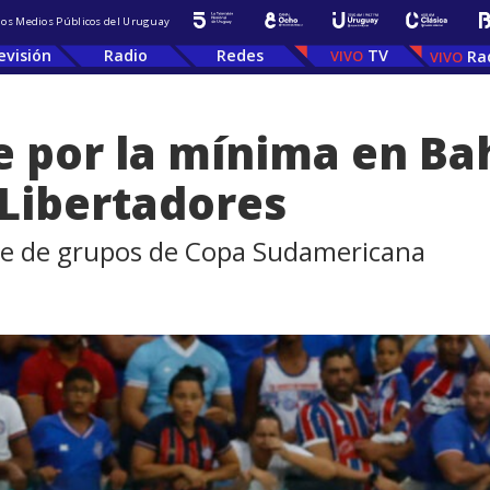
 los Medios Públicos del Uruguay
evisión
Radio
Redes
TV
Ra
e por la mínima en Ba
 Libertadores
se de grupos de Copa Sudamericana