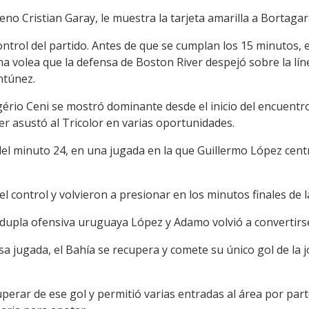
ileno Cristian Garay, le muestra la tarjeta amarilla a Bortagar
control del partido. Antes de que se cumplan los 15 minutos, 
a volea que la defensa de Boston River despejó sobre la líne
ntúnez.
ério Ceni se mostró dominante desde el inicio del encuentro,
iver asustó al Tricolor en varias oportunidades.
el minuto 24, en una jugada en la que Guillermo López cen
l control y volvieron a presionar en los minutos finales de 
a dupla ofensiva uruguaya López y Adamo volvió a convertirse 
 jugada, el Bahía se recupera y comete su único gol de la jo
perar de ese gol y permitió varias entradas al área por part