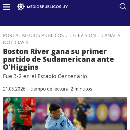
PORTAL MEDIOS PÚBLICOS
.
TELEVISIÓN
.
CANAL 5
.
NOTICIAS 5
.
Boston River gana su primer
partido de Sudamericana ante
O'Higgins
Fue 3-2 en el Estadio Centenario
21.05.2026 |
tiempo de lectura:
2
minutos