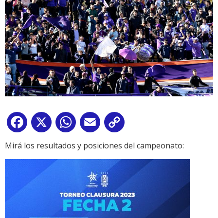
Facebook
X
WhatsApp
Email
Copy
Link
Mirá los resultados y posiciones del campeonato: