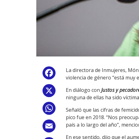
La directora de Inmujeres, Móni
Facebook
violencia de género “está muy e
En diálogo con
Justos y pecador
X
ninguna de ellas ha sido víctima 
WhatsApp
Señaló que las cifras de femic
pico fue en 2018. “Nos preocupa
país a lo largo del año”, mencio
Email
En ese sentido, dijo que el au