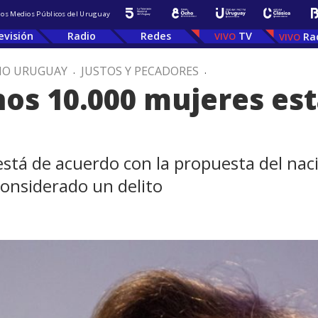
 los Medios Públicos del Uruguay
evisión
Radio
Redes
TV
Ra
IO URUGUAY
.
JUSTOS Y PECADORES
.
nos 10.000 mujeres est
está de acuerdo con la propuesta del naci
considerado un delito