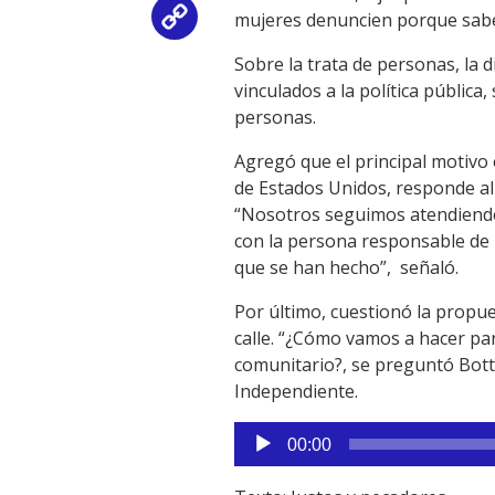
mujeres denuncien porque sabe
Copy
Sobre la trata de personas, la 
Link
vinculados a la política pública
personas.
Agregó que el principal motivo 
de Estados Unidos, responde al 
“Nosotros seguimos atendiendo
con la persona responsable de 
que se han hecho”, señaló.
Por último, cuestionó la propue
calle. “¿Cómo vamos a hacer pa
comunitario?, se preguntó Botte
Independiente.
Reproductor
00:00
de
audio