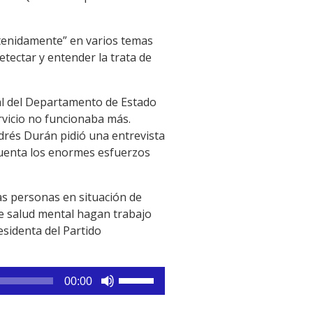
stenidamente” en varios temas
etectar y entender la trata de
ual del Departamento de Estado
ervicio no funcionaba más.
rés Durán pidió una entrevista
cuenta los enormes esfuerzos
las personas en situación de
de salud mental hagan trabajo
esidenta del Partido
Utiliza
00:00
las
teclas