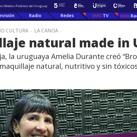
 los Medios Públicos del Uruguay
evisión
Radio
Redes
TV
Ra
IO CULTURA
.
LA CANOA
.
llaje natural made in
ija, la uruguaya Amelia Durante creó “Br
quillaje natural, nutritivo y sin tóxicos