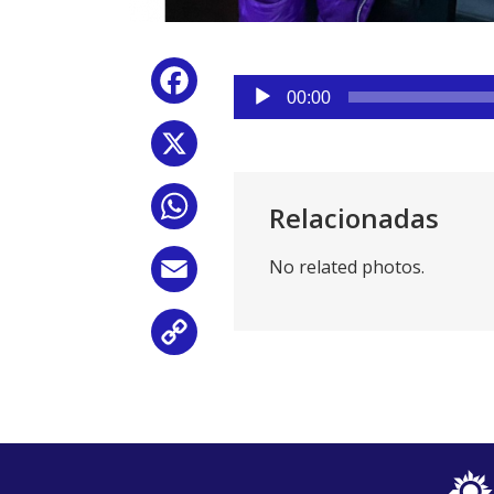
Reproductor
Facebook
de
00:00
audio
X
WhatsApp
Relacionadas
No related photos.
Email
Copy
Link