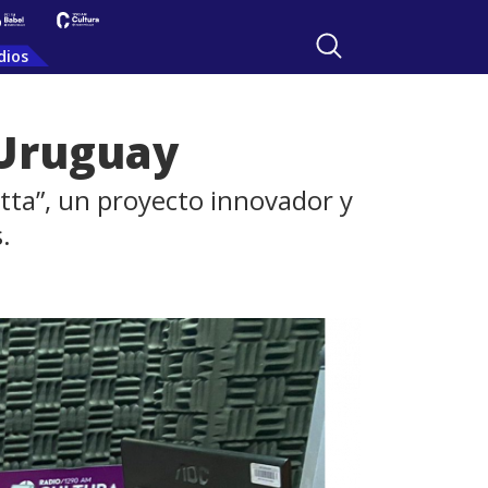
dios
 Uruguay
otta”, un proyecto innovador y
.