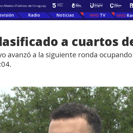
 los Medios Públicos del Uruguay
evisión
Radio
Noticias
TV
Ra
asificado a cuartos de
yo avanzó a la siguiente ronda ocupando
:04.