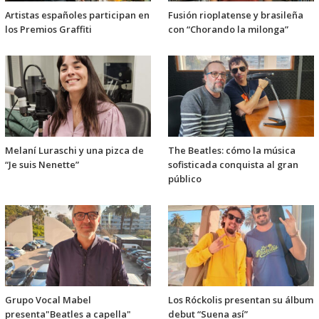
Artistas españoles participan en
Fusión rioplatense y brasileña
los Premios Graffiti
con “Chorando la milonga”
Melaní Luraschi y una pizca de
The Beatles: cómo la música
“Je suis Nenette”
sofisticada conquista al gran
público
Grupo Vocal Mabel
Los Róckolis presentan su álbum
presenta"Beatles a capella"
debut “Suena así”