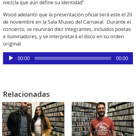
mezcla que aún define su identidad”.
Wood adelantó que la presentación oficial será este el 20
de noviembre en la Sala Museo del Carnaval. Durante el
concierto, se reunirán diez integrantes, incluidos poetas
e iluminadores, y se interpretará el disco en su orden
original.
Reproductor
00:00
00:00
de
audio
Relacionadas