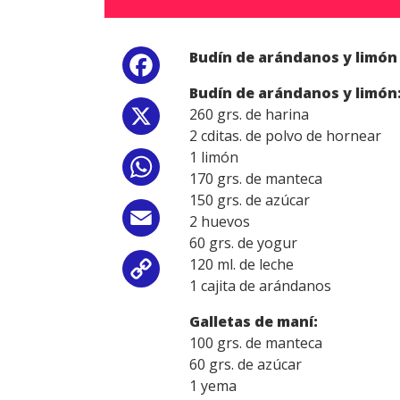
Budín de arándanos y limón 
Facebook
Budín de arándanos y limón
260 grs. de harina
X
2 cditas. de polvo de hornear
1 limón
WhatsApp
170 grs. de manteca
150 grs. de azúcar
Email
2 huevos
60 grs. de yogur
120 ml. de leche
Copy
1 cajita de arándanos
Link
Galletas de maní:
100 grs. de manteca
60 grs. de azúcar
1 yema