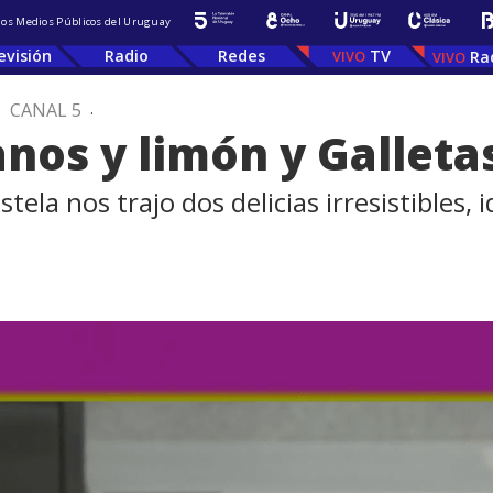
 los Medios Públicos del Uruguay
evisión
Radio
Redes
TV
Ra
.
CANAL 5
.
nos y limón y Galleta
ela nos trajo dos delicias irresistibles, 