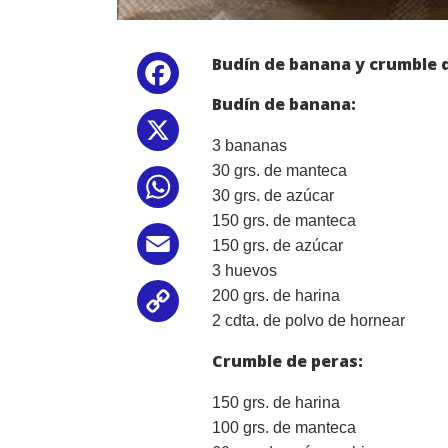
Budín de banana y crumble 
Facebook
Budín de banana:
X
3 bananas
30 grs. de manteca
WhatsApp
30 grs. de azúcar
150 grs. de manteca
Email
150 grs. de azúcar
3 huevos
200 grs. de harina
Copy
2 cdta. de polvo de hornear
Link
Crumble de peras:
150 grs. de harina
100 grs. de manteca