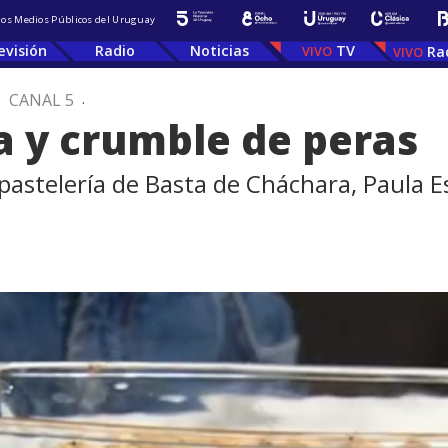
 los Medios Públicos del Uruguay
evisión
Radio
Noticias
TV
Ra
.
CANAL 5
.
 y crumble de peras
 pastelería de Basta de Cháchara, Paula Es