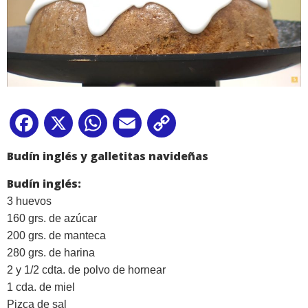
Facebook
X
WhatsApp
Email
Copy
Link
Budín inglés y galletitas navideñas
Budín inglés:
3 huevos
160 grs. de azúcar
200 grs. de manteca
280 grs. de harina
2 y
1/2
cdta. de polvo de hornear
1 cda. de miel
Pizca de sal