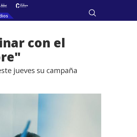
dios
inar con el
pre"
 este jueves su campaña