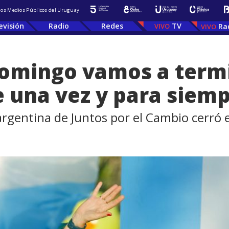
 los Medios Públicos del Uruguay
evisión
Radio
Redes
TV
Ra
 domingo vamos a term
 una vez y para siem
 argentina de Juntos por el Cambio cerró