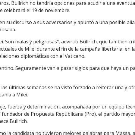
ros, Bullrich no tendría opciones para acudir a una eventua
se celebrará el 19 de noviembre.
en su discurso a sus adversarios y apuntó a una posible ali
 Rosada.
. Son malas y peligrosas", advirtió Bullrich, que también cr
ectuales de Milei durante el fin de la campaña libertaria, en
laciones diplomáticas con el Vaticano.
entino. Seguramente van a pasar siglos para que haya un p
 las últimas semanas se ha visto forzado a reiterar una y otr
anía a Milei.
aje, fuerza y determinación, acompañada por un equipo técn
 fundador de Propuesta Republicana (Pro), el partido mayori
ece Bullrich.
mo la candidata no tuvieron mejores palabras para Massa, a 