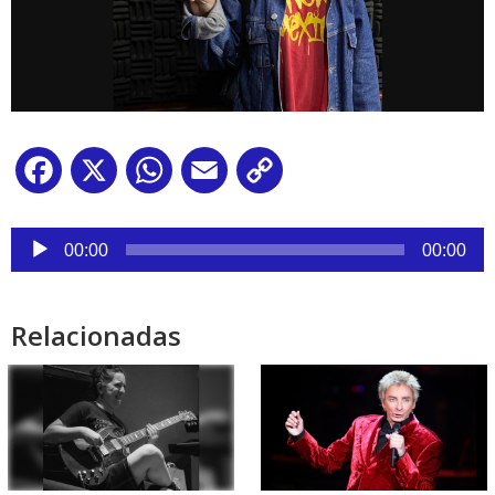
Facebook
X
WhatsApp
Email
Copy
Link
Reproductor
de
00:00
00:00
audio
Relacionadas