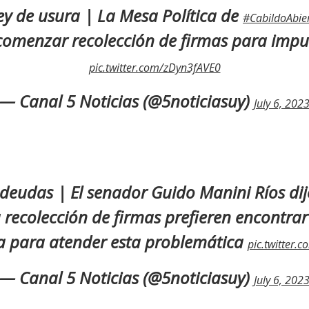
ey de usura | La Mesa Política de
#CabildoAbie
omenzar recolección de firmas para impuls
pic.twitter.com/zDyn3fAVE0
— Canal 5 Noticias (@5noticiasuy)
July 6, 202
 deudas | El senador Guido Manini Ríos dij
 recolección de firmas prefieren encontrar
iva para atender esta problemática
pic.twitter.
— Canal 5 Noticias (@5noticiasuy)
July 6, 202