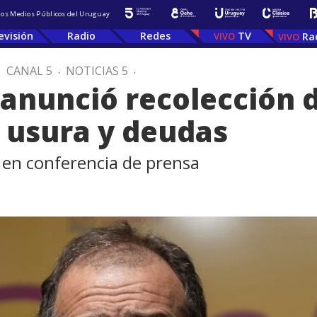
 los Medios Públicos del Uruguay
evisión
Radio
Redes
TV
Ra
.
CANAL 5
.
NOTICIAS 5
.
 anunció recolección 
e usura y deudas
 en conferencia de prensa