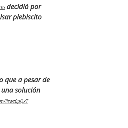
decidió por
rto
ar plebiscito
3
o que a pesar de
 una solución
com/ilzwz0pQxT
3