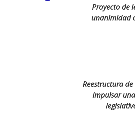
Proyecto de l
Link
unanimidad c
Reestructura de
impulsar una
legislat