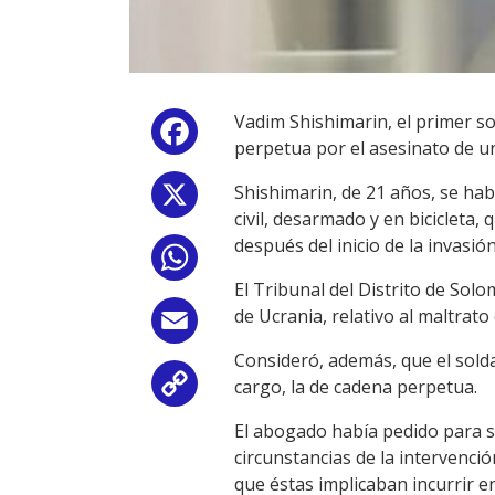
Vadim Shishimarin, el primer s
Facebook
perpetua por el asesinato de un 
Shishimarin, de 21 años, se hab
X
civil, desarmado y en bicicleta
después del inicio de la invasió
WhatsApp
El Tribunal del Distrito de Solo
de Ucrania, relativo al maltrato
Email
Consideró, además, que el sold
cargo, la de cadena perpetua.
Copy
El abogado había pedido para su
Link
circunstancias de la intervenc
que éstas implicaban incurrir en