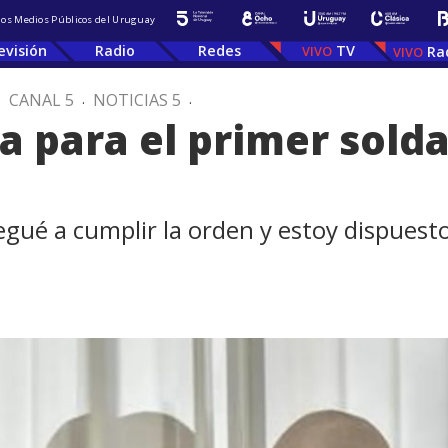
 los Medios Públicos del Uruguay
evisión
Radio
Redes
TV
Ra
.
CANAL 5
.
NOTICIAS 5
.
 para el primer sold
ué a cumplir la orden y estoy dispuesto