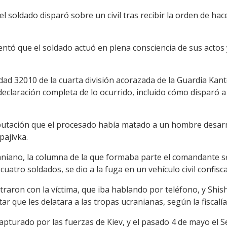
el soldado disparó sobre un civil tras recibir la orden de ha
entó que el soldado actuó en plena consciencia de sus actos 
idad 32010 de la cuarta división acorazada de la Guardia Kan
 declaración completa de lo ocurrido, incluido cómo disparó 
putación que el procesado había matado a un hombre desarma
pajivka.
raniano, la columna de la que formaba parte el comandante 
atro soldados, se dio a la fuga en un vehículo civil confisc
traron con la víctima, que iba hablando por teléfono, y Shis
r que les delatara a las tropas ucranianas, según la fiscalía
pturado por las fuerzas de Kiev, y el pasado 4 de mayo el S