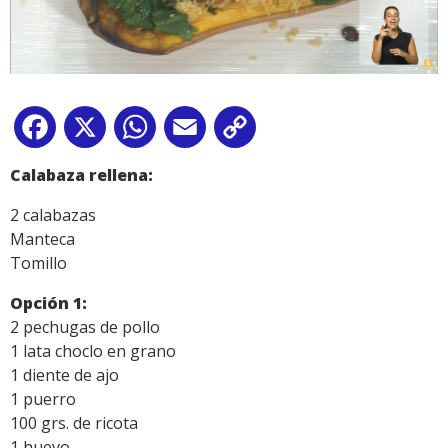
Facebook
X
WhatsApp
Email
Copy
Link
Calabaza rellena:
2 calabazas
Manteca
Tomillo
Opción 1:
2 pechugas de pollo
1 lata choclo en grano
1 diente de ajo
1 puerro
100 grs. de ricota
1 huevo