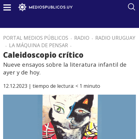
PORTAL MEDIOS PÚBLICOS
.
RADIO
.
RADIO URUGUAY
.
LA MÁQUINA DE PENSAR
.
Caleidoscopio crítico
Nueve ensayos sobre la literatura infantil de
ayer y de hoy.
12.12.2023 |
tiempo de lectura:
< 1
minuto