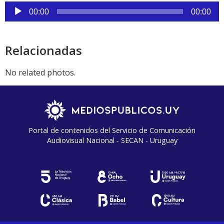
audio
Reproductor
00:00
00:00
de
audio
Relacionadas
No related photos.
Portal de contenidos del Servicio de Comunicación
Audiovisual Nacional - SECAN - Uruguay