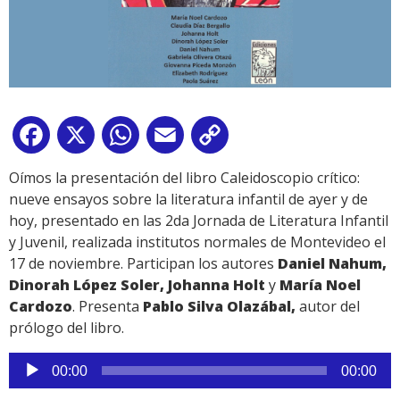
Facebook
X
WhatsApp
Email
Copy
Link
Oímos la presentación del libro Caleidoscopio crítico:
nueve ensayos sobre la literatura infantil de ayer y de
hoy, presentado en las 2da Jornada de Literatura Infantil
y Juvenil, realizada institutos normales de Montevideo el
17 de noviembre. Participan los autores
Daniel Nahum,
Dinorah López Soler, Johanna Holt
y
María Noel
Cardozo
. Presenta
Pablo Silva Olazábal,
autor del
prólogo del libro.
Reproductor
00:00
00:00
de