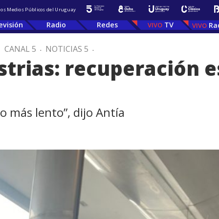
 los Medios Públicos del Uruguay
evisión
Radio
Redes
TV
Ra
.
CANAL 5
.
NOTICIAS 5
.
trias: recuperación e
o más lento”, dijo Antía