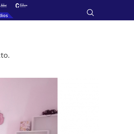
dios
to.