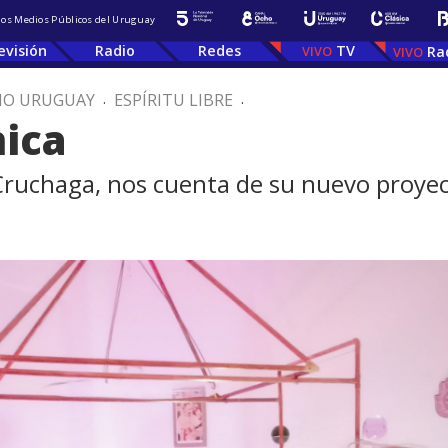
 los Medios Públicos del Uruguay
evisión
Radio
Redes
TV
Ra
IO URUGUAY
.
ESPÍRITU LIBRE
.
ica
 Cruchaga, nos cuenta de su nuevo proyec