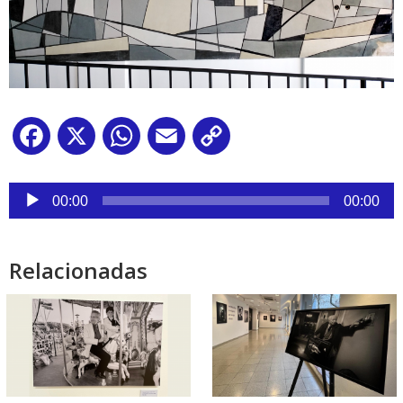
Facebook
X
WhatsApp
Email
Copy
Link
Reproductor
de
00:00
00:00
audio
Relacionadas