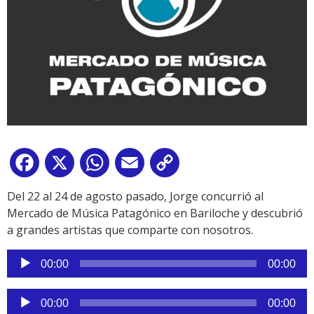
Facebook
X
WhatsApp
Email
Copy
Link
Del 22 al 24 de agosto pasado, Jorge concurrió al
Mercado de Música Patagónico en Bariloche y descubrió
a grandes artistas que comparte con nosotros.
Reproductor
00:00
00:00
de
audio
Reproductor
00:00
00:00
de