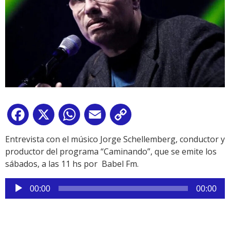
Facebook
X
WhatsApp
Email
Copy
Link
Entrevista con el músico Jorge Schellemberg, conductor y
productor del programa “Caminando”, que se emite los
sábados, a las 11 hs por Babel Fm.
Reproductor
00:00
00:00
de
audio