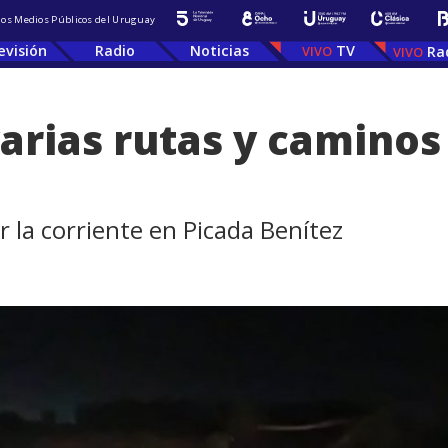
 los Medios Públicos del Uruguay
evisión
Radio
Noticias
TV
Ra
arias rutas y caminos 
r la corriente en Picada Benítez