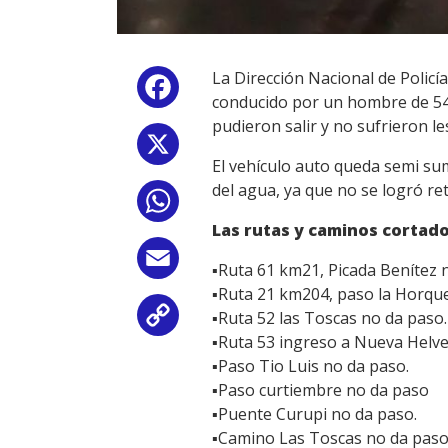
La Dirección Nacional de Policí
Facebook
conducido por un hombre de 54 
pudieron salir y no sufrieron le
X
El vehículo auto queda semi su
del agua, ya que no se logró re
WhatsApp
Las rutas y caminos cortados
Email
▪Ruta 61 km21, Picada Benítez 
▪Ruta 21 km204, paso la Horque
▪Ruta 52 las Toscas no da paso.
Copy
▪Ruta 53 ingreso a Nueva Helve
Link
▪Paso Tio Luis no da paso.
▪Paso curtiembre no da paso
▪Puente Curupi no da paso.
▪Camino Las Toscas no da paso