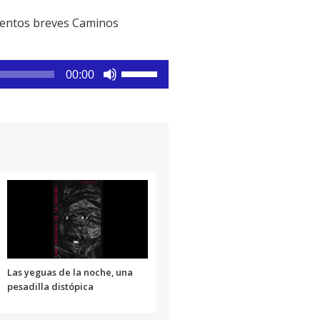
cuentos breves Caminos
Utiliza
00:00
las
teclas
de
flecha
arriba/abajo
para
aumentar
o
disminuir
el
volumen.
Las yeguas de la noche, una
pesadilla distópica