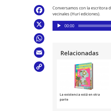
Conversamos con la escritora 
Facebook
vecinales (Hurí ediciones).
Reproductor
X
00:00
de
audio
WhatsApp
Relacionadas
Email
Copy
Link
La existencia está en otra
parte