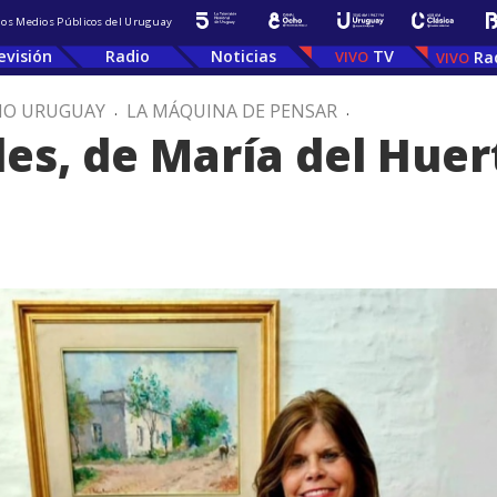
 los Medios Públicos del Uruguay
evisión
Radio
Noticias
TV
Ra
IO URUGUAY
.
LA MÁQUINA DE PENSAR
.
les, de María del Hue