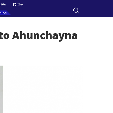
dios
rto Ahunchayna