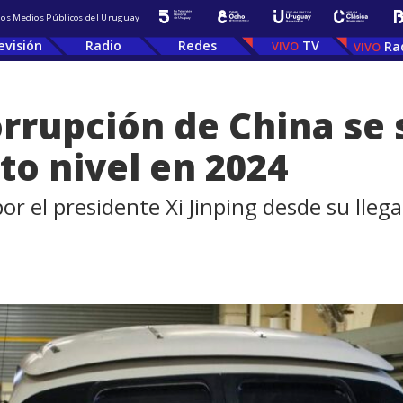
 los Medios Públicos del Uruguay
evisión
Radio
Redes
TV
Ra
rupción de China se 
to nivel en 2024
 el presidente Xi Jinping desde su llegad