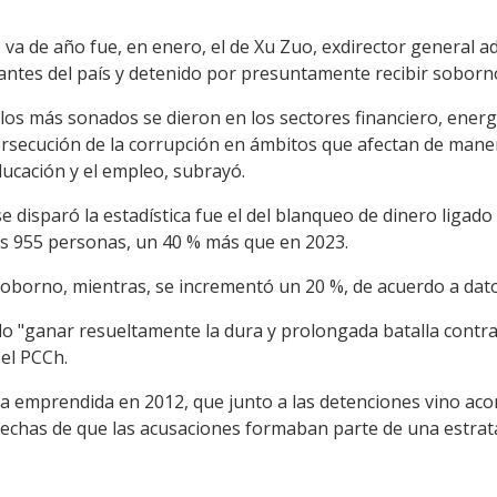
e va de año fue, en enero, el de Xu Zuo, exdirector general 
tes del país y detenido por presuntamente recibir soborno
s más sonados se dieron en los sectores financiero, energét
ersecución de la corrupción en ámbitos que afectan de manera
ducación y el empleo, subrayó.
e disparó la estadística fue el del blanqueo de dinero ligado
s 955 personas, un 40 % más que en 2023.
oborno, mientras, se incrementó un 20 %, de acuerdo a datos
do "ganar resueltamente la dura y prolongada batalla contra l
el PCCh.
la emprendida en 2012, que junto a las detenciones vino a
spechas de que las acusaciones formaban parte de una estra