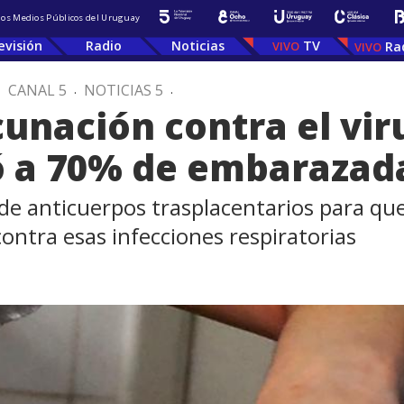
 los Medios Públicos del Uruguay
evisión
Radio
Noticias
TV
Ra
.
CANAL 5
.
NOTICIAS 5
.
nación contra el viru
zó a 70% de embarazad
de anticuerpos trasplacentarios para que
ntra esas infecciones respiratorias