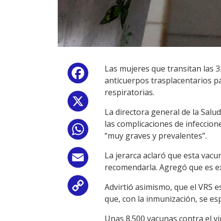
Las mujeres que transitan las 
Facebook
anticuerpos trasplacentarios p
respiratorias.
X
La directora general de la Sal
las complicaciones de infeccion
WhatsApp
“muy graves y prevalentes”.
La jerarca aclaró que esta vacu
Email
recomendarla. Agregó que es e
Advirtió asimismo, que el VRS e
Copy
que, con la inmunización, se esp
Link
Unas 8.500 vacunas contra el vi