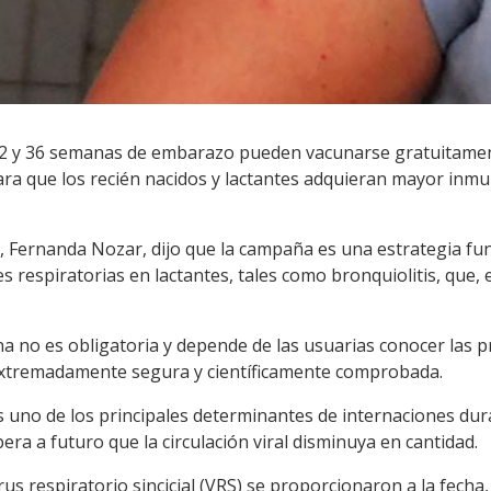
32 y 36 semanas de embarazo pueden vacunarse gratuitament
ara que los recién nacidos y lactantes adquieran mayor inmu
ud, Fernanda Nozar, dijo que la campaña es una estrategia f
es respiratorias en lactantes, tales como bronquiolitis, que
na no es obligatoria y depende de las usuarias conocer las p
xtremadamente segura y científicamente comprobada.
s uno de los principales determinantes de internaciones dur
era a futuro que la circulación viral disminuya en cantidad.
rus respiratorio sincicial (VRS) se proporcionaron a la fech