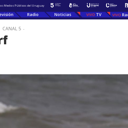
 los Medios Públicos del Uruguay
evisión
Radio
Noticias
TV
Ra
.
CANAL 5
.
rf