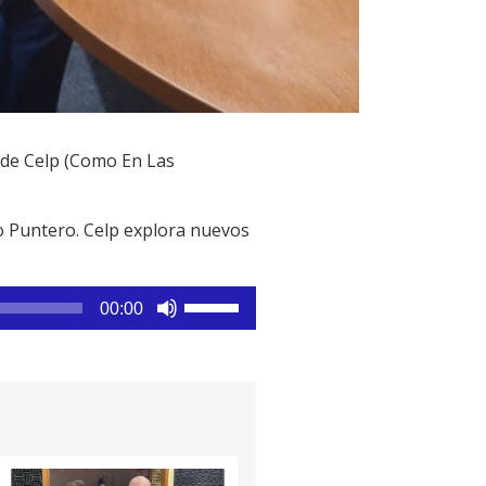
 de Celp (Como En Las
co Puntero. Celp explora nuevos
Utiliza
00:00
las
teclas
de
flecha
arriba/abajo
para
aumentar