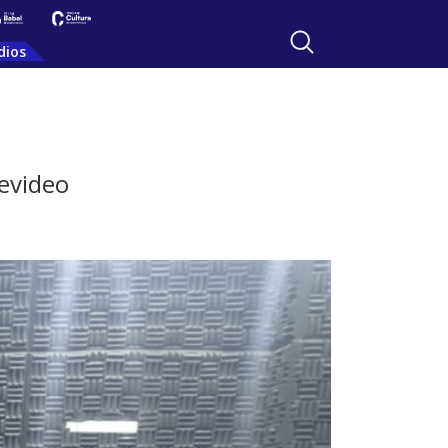
dios
evideo