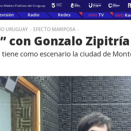
 los Medios Públicos del Uruguay
evisión
Radio
Redes
TV
Ra
IO URUGUAY
.
EFECTO MARIPOSA
.
” con Gonzalo Zipitría
 tiene como escenario la ciudad de Mont