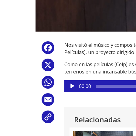
Nos visitó el músico y composi
Facebook
Películas), un proyecto dirigid
Como en las películas (Celp) es
X
terrenos en una incansable bús
WhatsApp
Reproductor
00:00
de
audio
Email
Relacionadas
Copy
Link