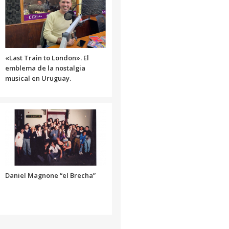
o
disminuir
el
volumen.
«Last Train to London». El
emblema de la nostalgia
musical en Uruguay.
Daniel Magnone “el Brecha”